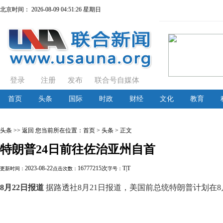
北京时间：
2026-08-09 04:51:26 星期日
登录
注册
发布
联合号自媒体
首页
头条
国际
时政
财经
文化
教育
头条
>> 返回
您当前所在位置：
首页
> 头条 > 正文
特朗普24日前往佐治亚州自首
2023-08-22
16777215次
T
|
T
更新时间：
点击次数：
字号：
8月22日报道
据路透社8月21日报道，美国前总统特朗普计划在